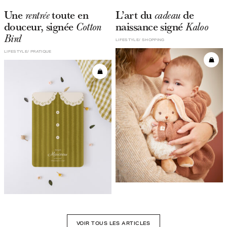
Une
toute en
L’art du
de
rentrée
cadeau
douceur, signée
naissance signé
Cotton
Kaloo
Bird
LIFESTYLE
SHOPPING
LIFESTYLE
PRATIQUE
VOIR TOUS LES ARTICLES