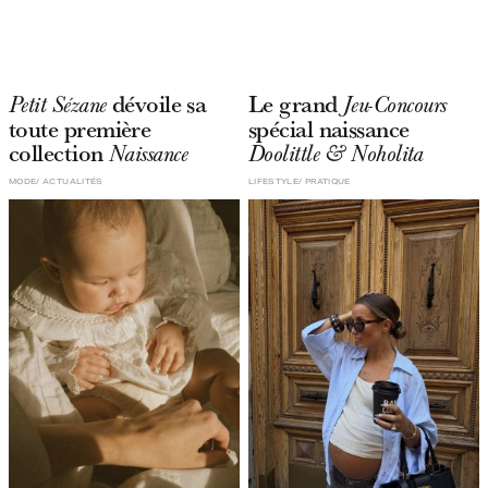
dévoile sa
Le grand
Petit Sézane
Jeu-Concours
toute première
spécial naissance
collection
Naissance
Doolittle & Noholita
MODE
ACTUALITÉS
LIFESTYLE
PRATIQUE