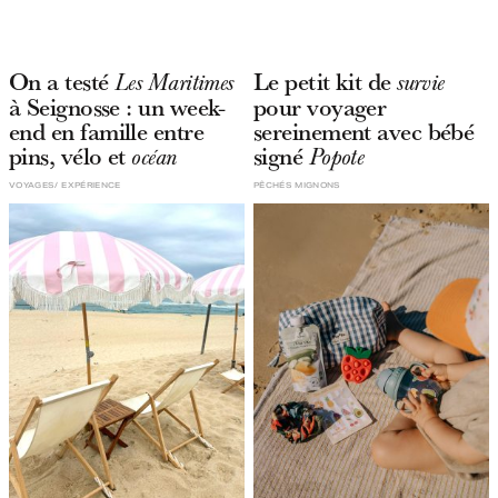
On a testé
Le petit kit de
Les Maritimes
survie
à Seignosse : un week-
pour voyager
end en famille entre
sereinement avec bébé
pins, vélo et
signé
océan
Popote
VOYAGES
EXPÉRIENCE
PÊCHÉS MIGNONS