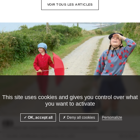
VOIR TOUS LES ARTICLES
This site uses cookies and gives you control over what
you want to activate
©Camille Malissen
OK, accept all
Deny all cookies
Personalize
POLITIQUE DE CONFIDENTIALITÉ
MENTIONS LÉGALES
© Doolittle 2026
Mentions légales
Gestion des cookies
Site by
Krabb